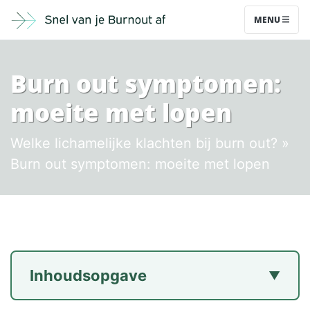
MENU
Burn out symptomen:
moeite met lopen
Welke lichamelijke klachten bij burn out?
»
Burn out symptomen: moeite met lopen
Inhoudsopgave