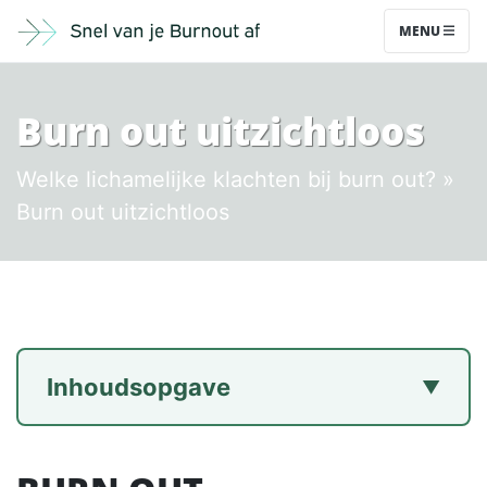
MENU
Burn out uitzichtloos
Welke lichamelijke klachten bij burn out?
»
Burn out uitzichtloos
Inhoudsopgave