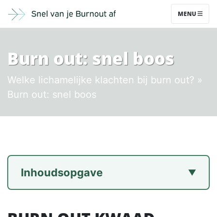
MENU
Burn out: snel boos
Welke lichamelijke klachten bij burn out?
»
Burn out: snel boos
Inhoudsopgave