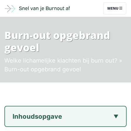
MENU
Burn-out opgebrand
gevoel
Welke lichamelijke klachten bij burn out?
»
Burn-out opgebrand gevoel
Inhoudsopgave