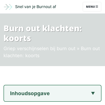
MENU
Burn out klachten:
koorts
Griep verschijnselen bij burn out
» Burn out
klachten: koorts
Inhoudsopgave