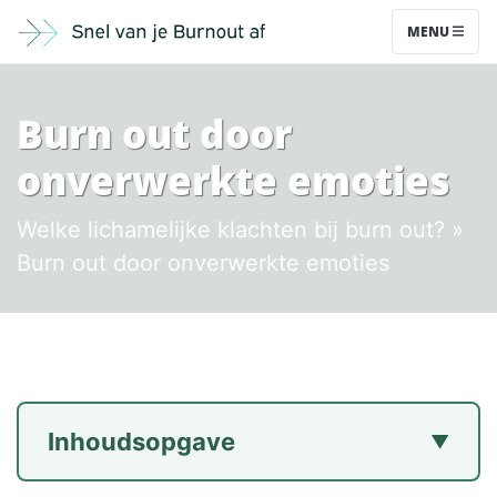
MENU
Burn out door
onverwerkte emoties
Welke lichamelijke klachten bij burn out?
»
Burn out door onverwerkte emoties
Inhoudsopgave